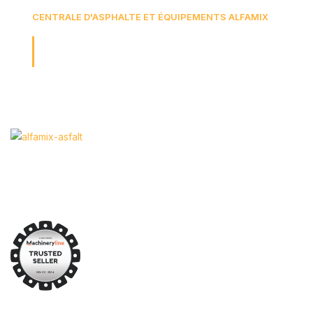
CENTRALE D'ASPHALTE ET ÉQUIPEMENTS ALFAMIX
Nous façonnons l'avenir de tout
notre être...
Chez Alfamix Asfalt, nos activités se poursuivent rapidement
grâce à notre personnel technique expert, compétent dans la
production et la vente de centrales d’enrobage.