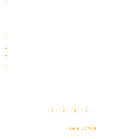
Systèmes d'automatisation
COMMUNICATION
Saray, 636.cd No: 5 Kahramankazan / Ankara
Mobil : +90 (555) 081 25 32
Mobil : +90 (555) 080 25 32
info@alfamixasfalt.com
Copyright © 2026 Alfamix Asphalt. Tous droits réservés.
Conception
Gece DIZAYN