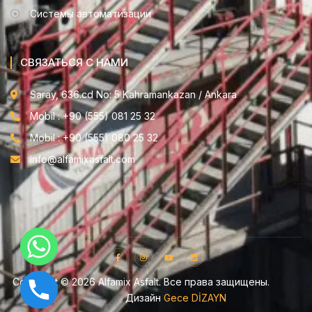
Системы автоматизации
СВЯЗАТЬСЯ С НАМИ
Saray, 636.cd No: 5 Kahramankazan / Ankara
Mobil : +90 (555) 081 25 32
Mobil : +90 (555) 080 25 32
info@alfamixasfalt.com
Copyright © 2026 Alfamix Asfalt. Все права защищены.
Дизайн
Gece DİZAYN