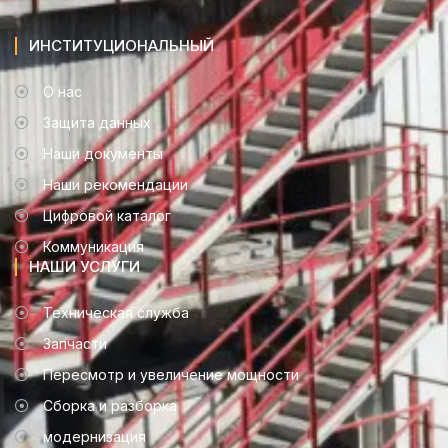
ИНСТИТУЦИОНАЛЬНЫЙ
О нас
Защита данных
Наши документы
Наши рекомендации
Цифровой каталог
Коммуникация
НАШИ УСЛУГИ
Техническая служба
Запчасти
Пересмотр и увеличение мощности
Сборка и разборка
модернизация