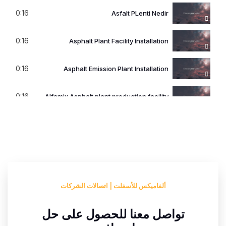
0:16
Asfalt PLenti Nedir
0:16
Asphalt Plant Facility Installation
0:16
Asphalt Emission Plant Installation
0:16
Alfamix Asphalt plant production facility
0:16
Alfamix Batch Type Asphalt Plant
0:16
Alfamix Asphalt Plant
0:16
Alfamix Asphalt Plant
ألفاميكس للأسفلت | اتصالات الشركات
0:16
Alfamix Asphalt Plant Dryer
تواصل معنا للحصول على حل