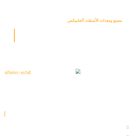
مصنع ومعدات الأسفلت ألفاميكس
بكل جزء منا، نرسم مسارات
المستقبل...
في شركة ألفاميكس للأسفلت، تتقدم عملياتنا في إنتاج وبيع مصانع
الأسفلت بسرعة بفضل كوادرنا الفنية الخبيرة.
المؤسسية
معلومات عنا