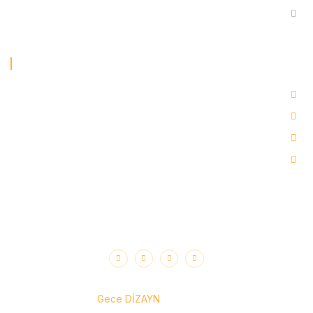
أنظمة أتمتة مصانع الأسفلت
اتصل بنا
Saray, 636.cd No: 5 Kahramankazan / Ankara
Mobil : +90 (555) 081 25 32
Mobil : +90 (555) 080 25 32
info@alfamixasfalt.com
جميع الحقوق محفوظة لشركة ألفاميكس للأسفلت © 2026.
تصميم
Gece DİZAYN