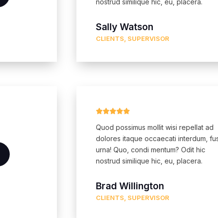
nostrud similique hic, eu, placera.
Sally Watson
CLIENTS, SUPERVISOR





Quod possimus mollit wisi repellat ad
dolores itaque occaecati interdum, fu
urna! Quo, condi mentum? Odit hic
nostrud similique hic, eu, placera.
Brad Willington
CLIENTS, SUPERVISOR