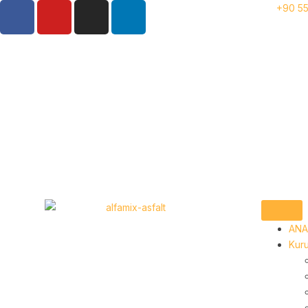
+90 55
ANA
Kur