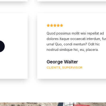





Quod possimus mollit wisi repellat ad
dolores itaque occaecati interdum, fu
urna! Quo, condi mentum? Odit hic
nostrud similique hic, eu, placera.
George Walter
CLIENTS, SUPERVISOR