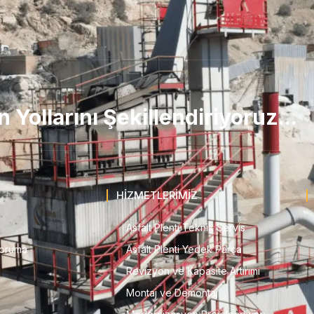
Yollarını Şekillendiriyoruz...
HİZMETLERİMİZ
Asfalt Plenti Teknik Servis
 Koruma
Asfalt Plenti Yedek Parça
Revizyon ve Kapasite Artırımı
Montaj ve Demontaj