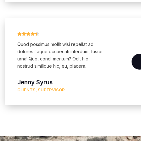





Quod possimus mollit wisi repellat ad
dolores itaque occaecati interdum, fusce
urna! Quo, condi mentum? Odit hic
nostrud similique hic, eu, placera.
Jenny Syrus
CLIENTS, SUPERVISOR