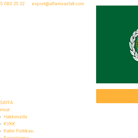
5 080 25 32
export@alfamixasfalt.com
SAYFA
umsal
Hakkımızda
KVKK
Kalite Politikası
Belgelerimiz