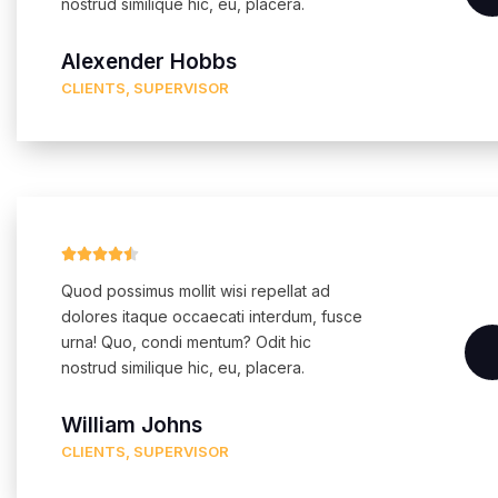
nostrud similique hic, eu, placera.
Alexender Hobbs
CLIENTS, SUPERVISOR





Quod possimus mollit wisi repellat ad
dolores itaque occaecati interdum, fusce
urna! Quo, condi mentum? Odit hic
nostrud similique hic, eu, placera.
William Johns
CLIENTS, SUPERVISOR