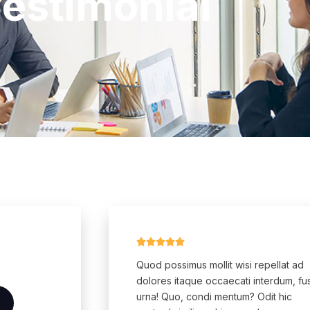
estimonial





Quod possimus mollit wisi repellat ad
dolores itaque occaecati interdum, fu
urna! Quo, condi mentum? Odit hic