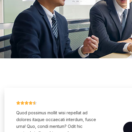
T





Quod possimus mollit wisi repellat ad
dolores itaque occaecati interdum, fusce
urna! Quo, condi mentum? Odit hic