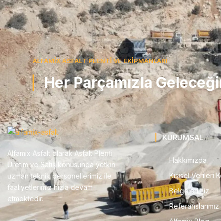
ALFAMİX ASFALT PLENTİ VE EKİPMANLARI
Her Parçamızla Geleceğin 
KURUMSAL
Alfamix Asfalt olarak Asfalt Plenti
Hakkımızda
Üretim ve Satış konusunda yetkin
Kişisel Verileri
uzman teknik personellerimiz ile
faaliyetlerimiz hızla devam
Belgelerimiz
etmektedir.
Referanslarımız