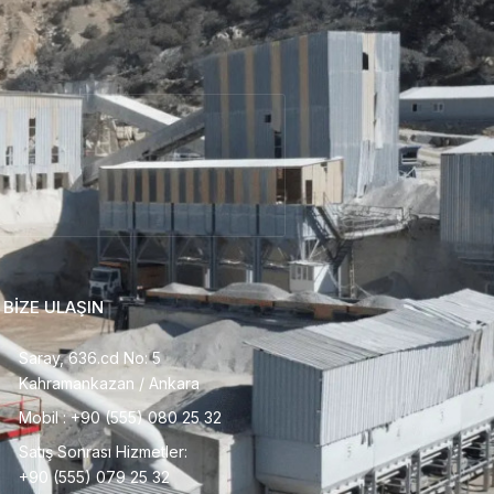
BİZE ULAŞIN
Saray, 636.cd No: 5
Kahramankazan / Ankara
Mobil : +90 (555) 080 25 32
Satış Sonrası Hizmetler:
+90 (555) 079 25 32